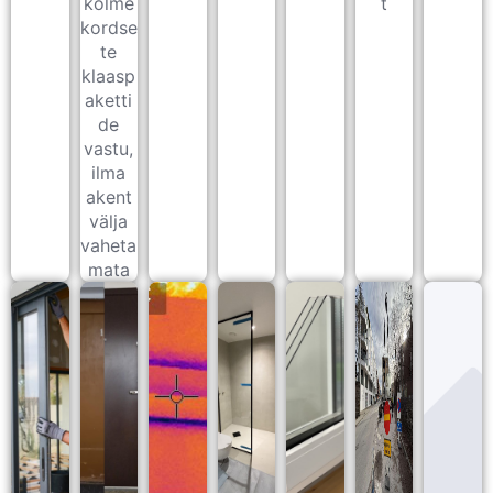
kolme
t
kordse
te
klaasp
aketti
de
vastu,
ilma
akent
välja
vaheta
mata