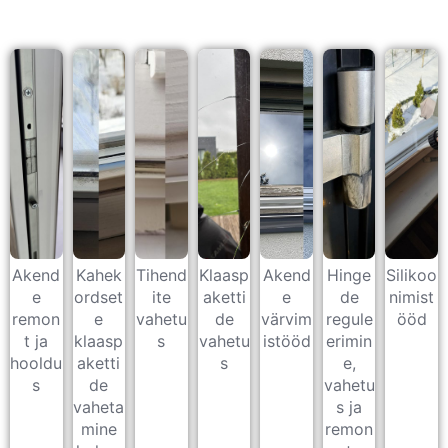
Akend
Kahek
Tihend
Klaasp
Akend
Hinge
Silikoo
e
ordset
ite
aketti
e
de
nimist
remon
e
vahetu
de
värvim
regule
ööd
t ja
klaasp
s
vahetu
istööd
erimin
hooldu
aketti
s
e,
s
de
vahetu
vaheta
s ja
mine
remon