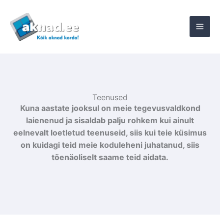
Skip
to
content
Teenused
Kuna aastate jooksul on meie tegevusvaldkond
laienenud ja sisaldab palju rohkem kui ainult
eelnevalt loetletud teenuseid, siis kui teie küsimus
on kuidagi teid meie koduleheni juhatanud, siis
tõenäoliselt saame teid aidata.