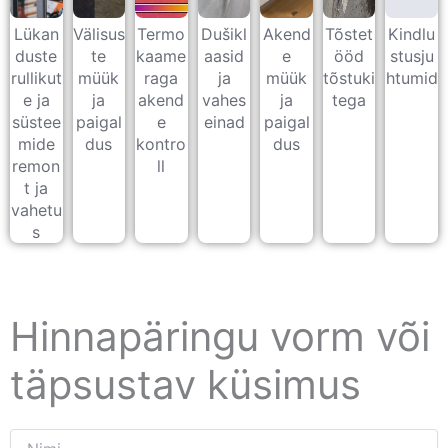
Lükan
Välisus
Termo
Dušikl
Akend
Tõstet
Kindlu
duste
te
kaame
aasid
e
ööd
stusju
rullikut
müük
raga
ja
müük
tõstuki
htumid
e ja
ja
akend
vahes
ja
tega
süstee
paigal
e
einad
paigal
mide
dus
kontro
dus
remon
ll
t ja
vahetu
s
Hinnapäringu vorm või
täpsustav küsimus